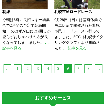
朝練
札幌市民ロードレース
今朝は6時に長沼スキー場集
9月28日（日）は臨時休業で
合で2時間の予定で朝練開
モエレ沼で開催された札幌
始！ のはずが山には2回しか
市民ロードレースへ行って
登らずおしゃべりの方が長
きました。SCC（札幌サイク
くなってしましました。
…
リングクラブ）より川崎さ
記事を見る
んと
… 記事を見る
←
1
2
3
4
5
7
8
→
6
おすすめサービス