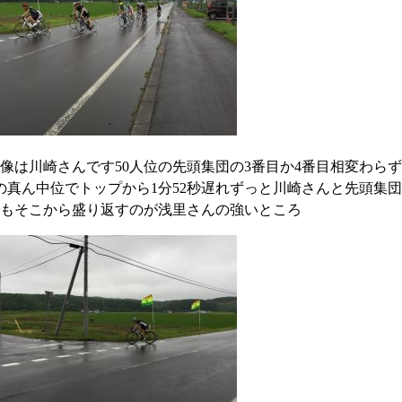
像は川崎さんです50人位の先頭集団の3番目か4番目相変わら
の真ん中位でトップから1分52秒遅れずっと川崎さんと先頭集
もそこから盛り返すのが浅里さんの強いところ