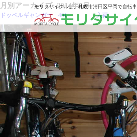
月別アーカイブ:
2014年5月
モリタサイクルは、札幌市清田区平岡で自転車
ドッペルギャンガー 401 入荷