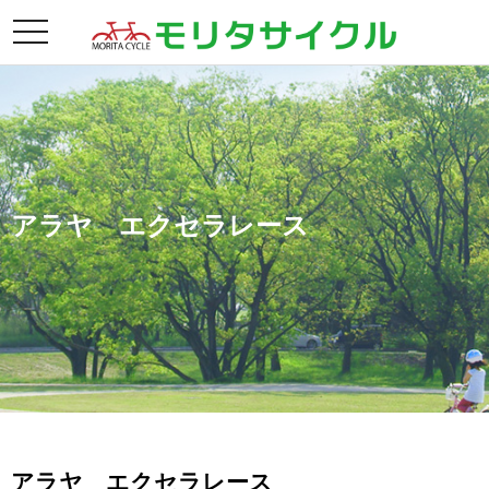
toggle
navigation
アラヤ エクセラレース
アラヤ エクセラレース