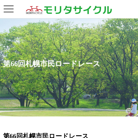
toggle
navigation
第66回札幌市民ロードレース
第66回札幌市民ロードレース