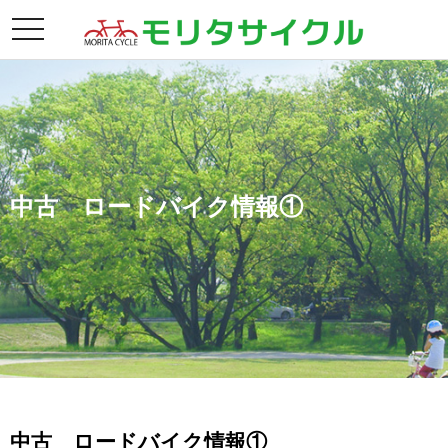
toggle
navigation
中古 ロードバイク情報①
中古 ロードバイク情報①