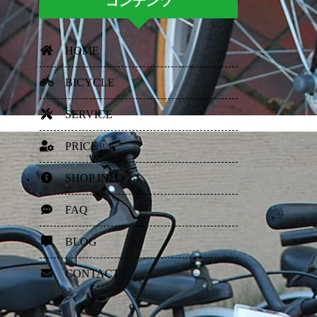
コンテンツ
HOME
BICYCLE
SERVICE
PRICE
SHOP INFO
FAQ
BLOG
CONTACT