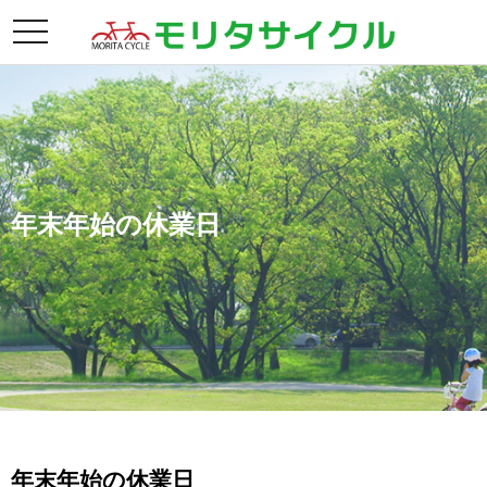
toggle
navigation
年末年始の休業日
年末年始の休業日