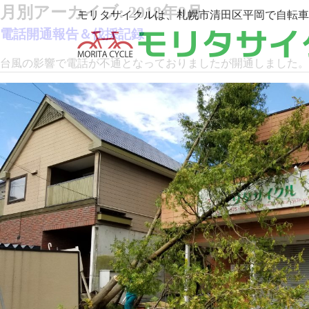
月別アーカイブ:
2018年9月
モリタサイクルは、札幌市清田区平岡で自転車
電話開通報告＆伐採記録
台風の影響で電話が不通となっておりましたが開通しました。