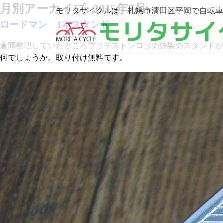
月別アーカイブ:
2015年7月
モリタサイクルは、札幌市清田区平岡で自転車
ロードマン 1本スタンド
倉庫整理していたところブリヂストンロゴの鉄製のスタンドが出
何でしょうか。取り付け無料です。