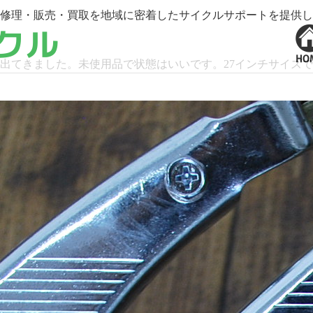
修理・販売・買取を地域に密着したサイクルサポートを提供し
てきました。未使用品で状態はいいです。27インチサイズです