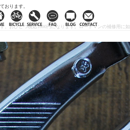
ております。
。おひとつ税込1800円になります。ロードマンの補修用に如