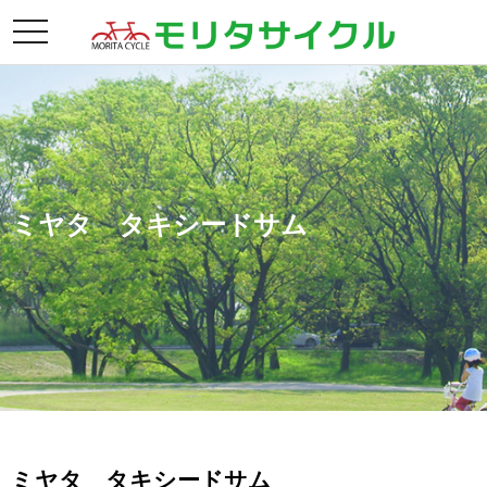
toggle
navigation
ミヤタ タキシードサム
ミヤタ タキシードサム